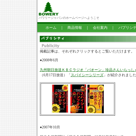
バワリージャパンのホームページへようこそ
ホーム
｜
商品情報
｜
会社案内
｜
パプリシ
掲載記事は、それぞれクリックするとご覧いただけます。
●2008年6月
九州朝日放送ＫＢＣラジオ「パオーン」珍品さんいらっし
（6月17日放送）「
スパイシーシリーズ
」が紹介されまし
●2007年10月