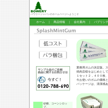
バワリージャパンのホームページへようこそ
ホーム
｜
商品情報
｜
会社案内
｜
パプリシ
業務用ガムの決定版。
焼肉店様をはじめとし
１セット２，４００枚
今お使いのガムの価格
パッケージは、清潔感
砂糖、コーンシロッ
プ、