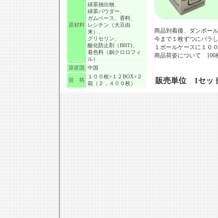
緑茶抽出物、
緑茶パウダー、
ガムベース、香料、
原材料
レシチン（大豆由
商品到着後、ダンボー
来）、
今まで１枚ずつにバラ
グリセリン、
酸化防止剤（BHT)、
１ボールケースに１０
着色料（銅クロロフィ
商品荷姿について 100
ル）
原産国
中国
１００枚×１２BOX×２
販売単位 1セッ
規 格
箱（２，４００枚）